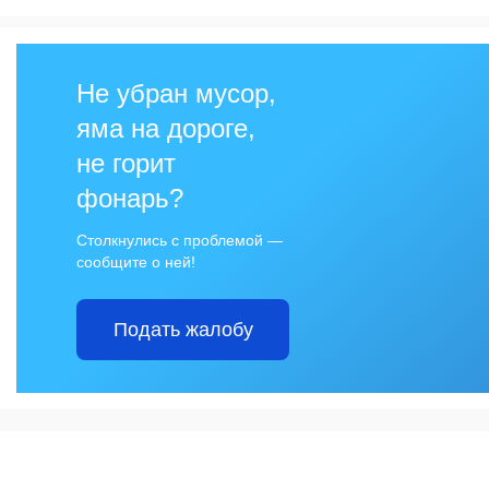
Не убран мусор,
яма на дороге,
не горит
фонарь?
Столкнулись с проблемой —
сообщите о ней!
Подать жалобу