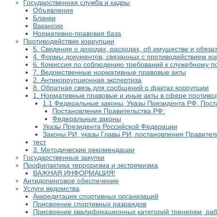
Государственная служба и кадры
Объявления
Бланки
Вакансии
Нормативно-правовая база
Противодействие коррупции
5. Сведения о доходах, расходах, об имуществе и обяз
4. Формы документов, связанных с противодействием ко
6. Комиссия по соблюдению требований к служебному п
7. Ведомственные нормативные правовые акты
2. Антикоррупционная экспертиза
8. Обратная связь для сообщений о фактах коррупции
1. Нормативные правовые и иные акты в сфере противо
1.1 Федеральные законы, Указы Президента РФ, Пост
Постановления Правительства РФ:
Федеральные законы
Указы Президента Российской Федерации
Законы РИ, указы Главы РИ, постановления Правител
тест
3. Методические рекомендации
Государственные закупки
Профилактика терроризма и экстремизма
​ВАЖНАЯ ИНФОРМАЦИЯ!
Антидопинговое обеспечение
Услуги ведомства
Аккредитация спортивных организаций
Присвоение спортивных разраядов
Присвоение квалификационных категорий тренерам, ра