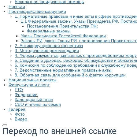
Бесплатная юридическая помощь
Новости
Противодействие коррупции
1. Нормативные правовые и иные акты в сфере противодей
1.1 Федеральные законы, Указы Президента РФ, Постан
Постановления Правительства РФ:
Федеральные законы
Указы Президента Российской Федерации
Законы РИ, указы Главы РИ, постановления Правительст
2. Антикоррупционная экспертиза
3. Методические рекомендации
4. Формы документов, связанных с противодействием корру
5. Сведения о доходах, расходах, об имуществе и обязате
6. Комиссия по соблюдению требований к служебному пов
7. Ведомственные нормативные правовые акты
8. Обратная связь для сообщений о фактах коррупции
Национальные проекты
Физкультура и спорт
ГТО
Федерации
Календарный план
СВО и члены их семей
Галерея
Фото
Видео
Переход по внешней ссылке