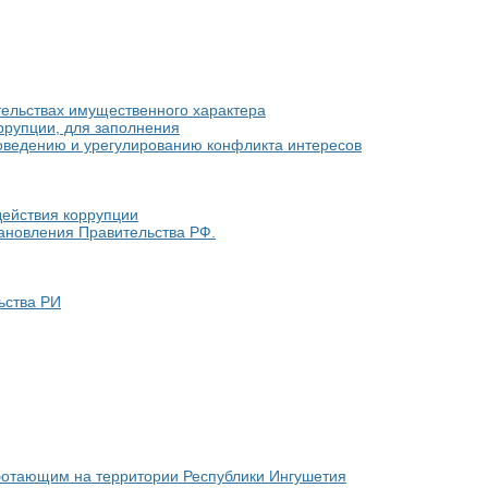
ательствах имущественного характера
ррупции, для заполнения
оведению и урегулированию конфликта интересов
действия коррупции
ановления Правительства РФ.
ьства РИ
ботающим на территории Республики Ингушетия