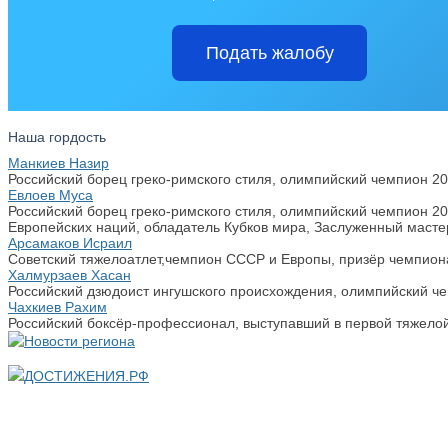
Подать жалобу
Наша гордость
Манкиев Назир
Российский борец греко-римского стиля, олимпийский чемпион 20
Евлоев Муса
Российский борец греко-римского стиля, олимпийский чемпион 2
Европейских наций, обладатель Кубков мира, Заслуженный масте
Арсамаков Исраил
Советский тяжелоатлет,чемпион СССР и Европы, призёр чемпион
Халмурзаев Хасан
Российский дзюдоист ингушского происхождения, олимпийский чемп
Чахкиев Рахим
Российский боксёр-профессионал, выступавший в первой тяжелой
ДОСТИЖЕНИЯ.РФ