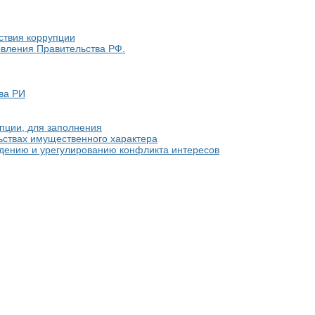
ствия коррупции
овления Правительства РФ.
ва РИ
пции, для заполнения
льствах имущественного характера
едению и урегулированию конфликта интересов