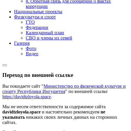
8. Обратная связь для сообщений о фактах
коррупции
Национальные проекты
Физкультура и спорт
ГТО
Федерации
Календарный план
СВО и члены их семей
Галерея
Фото
Видео
Переход по внешней ссылке
Вы покидаете сайт "
Министерство по физической культуре и
спорту Республики Ингушетия
" по внешней ссылке
https://davidtzloyola.space
.
Мы не несем ответственности за содержимое сайта
davidtzloyola.space
и настоятельно рекомендуем
не
указывать
никаких своих личных данных на сторонних
сайтах.