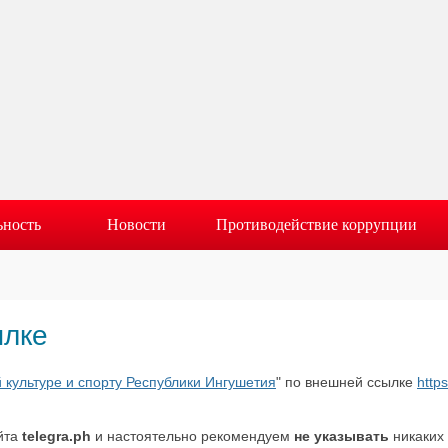
ьность
Новости
Противодействие коррупции
ылке
 культуре и спорту Республики Ингушетия
" по внешней ссылке
http
йта
telegra.ph
и настоятельно рекомендуем
не указывать
никаких 