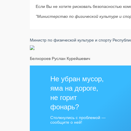
Если Вы не хотите рисковать безопасностью ко
"Министерство по физической культуре и спо
Министр по физической культуре и спорту Республ
Белхороев Руслан Курейшевич
Не убран мусор,
яма на дороге,
не горит
фонарь?
Столкнулись с проблемой —
сообщите о ней!