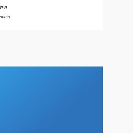
унд
ости.