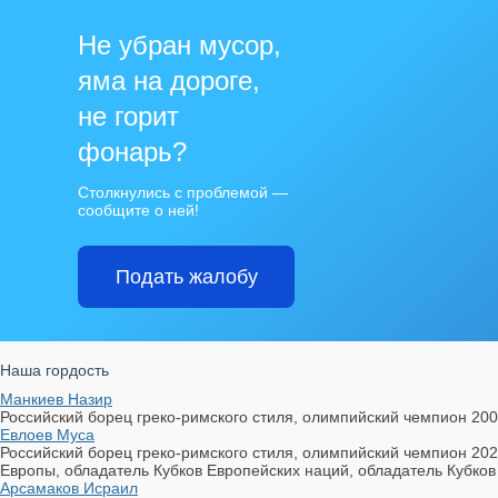
Не убран мусор,
яма на дороге,
не горит
фонарь?
Столкнулись с проблемой —
сообщите о ней!
Подать жалобу
Наша гордость
Манкиев Назир
Российский борец греко-римского стиля, олимпийский чемпион 200
Евлоев Муса
Российский борец греко-римского стиля, олимпийский чемпион 20
Европы, обладатель Кубков Европейских наций, обладатель Кубков
Арсамаков Исраил