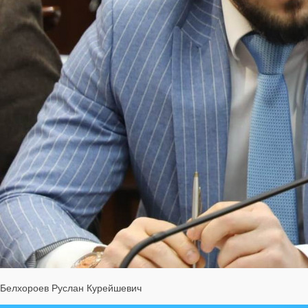
Белхороев Руслан Курейшевич