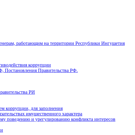
енерам, работающим на территории Республики Ингушетия
отиводействия коррупции
Ф, Постановления Правительства РФ.
Правительства РИ
ем коррупции, для заполнения
бязательствах имущественного характера
ому поведению и урегулированию конфликта интересов
ии