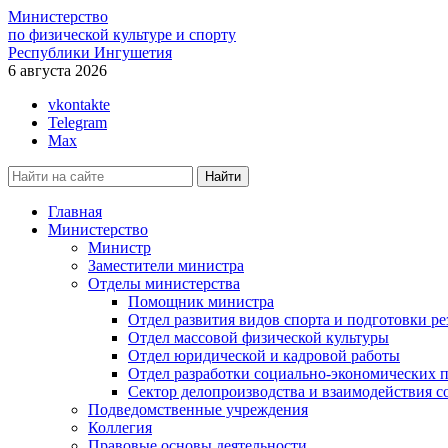
Министерство
по физической культуре и спорту
Республики Ингушетия
6 августа 2026
vkontakte
Telegram
Max
Главная
Министерство
Министр
Заместители министра
Отделы министерства
Помощник министра
Отдел развития видов спорта и подготовки ре
Отдел массовой физической культуры
Отдел юридической и кадровой работы
Отдел разработки социально-экономических п
Сектор делопроизводства и взаимодействия 
Подведомственные учреждения
Коллегия
Правовые основы деятельности