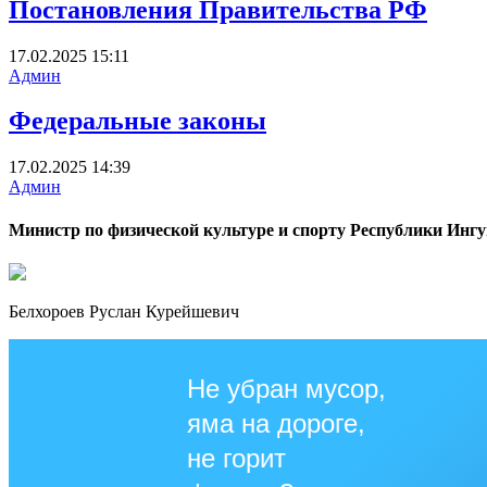
Постановления Правительства РФ
17.02.2025
15:11
Админ
Федеральные законы
17.02.2025
14:39
Админ
Министр по физической культуре и спорту Республики Инг
Белхороев Руслан Курейшевич
Не убран мусор,
яма на дороге,
не горит