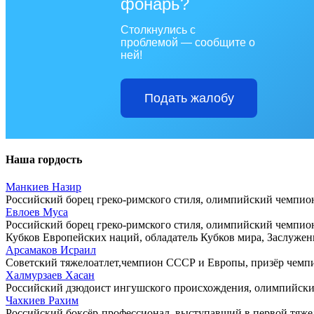
фонарь?
Столкнулись с
проблемой — сообщите о
ней!
Подать жалобу
Наша гордость
Манкиев Назир
Российский борец греко-римского стиля, олимпийский чемпион
Евлоев Муса
Российский борец греко-римского стиля, олимпийский чемпион
Кубков Европейских наций, обладатель Кубков мира, Заслужен
Арсамаков Исраил
Советский тяжелоатлет,чемпион СССР и Европы, призёр чемпи
Халмурзаев Хасан
Российский дзюдоист ингушского происхождения, олимпийский 
Чахкиев Рахим
Российский боксёр-профессионал, выступавший в первой тяже