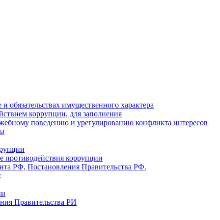
ве и обязательствах имущественного характера
йствием коррупции, для заполнения
ужебному поведению и урегулированию конфликта интересов
ты
ррупции
ре противодействия коррупции
ента РФ, Постановления Правительства РФ.
:
ии
ения Правительства РИ