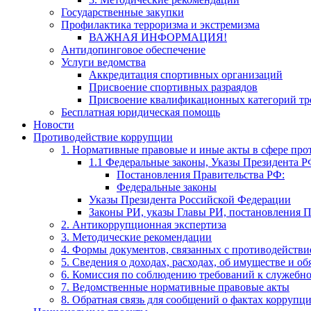
Государственные закупки
Профилактика терроризма и экстремизма
​ВАЖНАЯ ИНФОРМАЦИЯ!
Антидопинговое обеспечение
Услуги ведомства
Аккредитация спортивных организаций
Присвоение спортивных разраядов
Присвоение квалификационных категорий тр
Бесплатная юридическая помощь
Новости
Противодействие коррупции
1. Нормативные правовые и иные акты в сфере пр
1.1 Федеральные законы, Указы Президента Р
Постановления Правительства РФ:
Федеральные законы
Указы Президента Российской Федерации
Законы РИ, указы Главы РИ, постановления 
2. Антикоррупционная экспертиза
3. Методические рекомендации
4. Формы документов, связанных с противодействи
5. Сведения о доходах, расходах, об имуществе и о
6. Комиссия по соблюдению требований к служебн
7. Ведомственные нормативные правовые акты
8. Обратная связь для сообщений о фактах коррупц