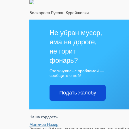
Белхороев Руслан Курейшевич
Не убран мусор,
яма на дороге,
не горит
фонарь?
Столкнулись с проблемой —
сообщите о ней!
Подать жалобу
Наша гордость
Манкиев Назир