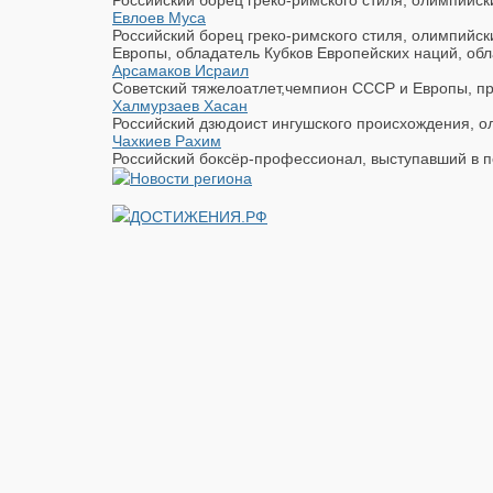
Российский борец греко-римского стиля, олимпийск
Евлоев Муса
Российский борец греко-римского стиля, олимпийс
Европы, обладатель Кубков Европейских наций, обл
Арсамаков Исраил
Советский тяжелоатлет,чемпион СССР и Европы, пр
Халмурзаев Хасан
Российский дзюдоист ингушского происхождения, ол
Чахкиев Рахим
Российский боксёр-профессионал, выступавший в п
ДОСТИЖЕНИЯ.РФ