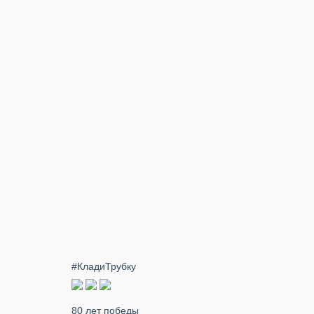
#КладиТрубку
80 лет победы