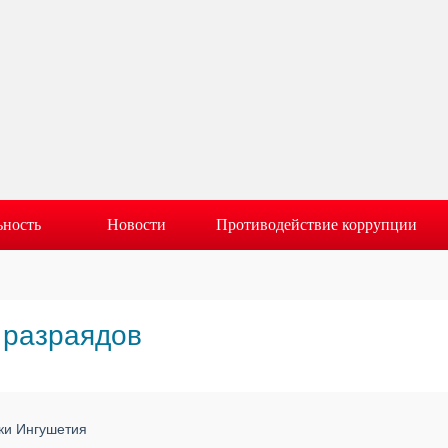
ьность
Новости
Противодействие коррупции
 разраядов
ики Ингушетия