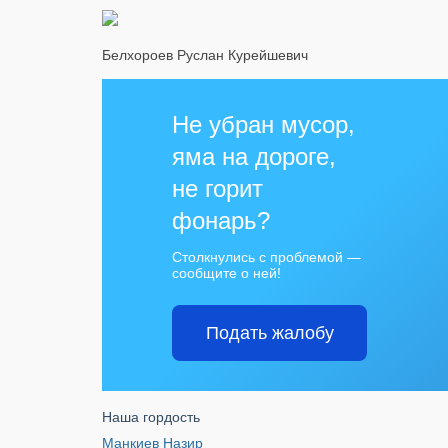
Белхороев Руслан Курейшевич
Не убран мусор,
яма на дороге,
не горит
фонарь?
Столкнулись с проблемой —
сообщите о ней!
Подать жалобу
Наша гордость
Манкиев Назир