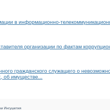
ции в информационно-телекоммуникационно
авителя организации по фактам коррупци
нного гражданского служащего о невозможн
, об имуществе...
ики Ингушетия