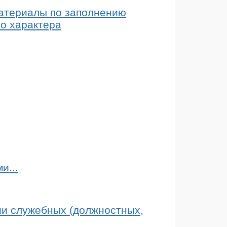
атериалы по заполнению
го характера
и...
и служебных (должностных,