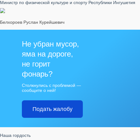
Министр по физической культуре и спорту Республики Ингушетия
Белхороев Руслан Курейшевич
Не убран мусор,
яма на дороге,
не горит
фонарь?
Столкнулись с проблемой —
сообщите о ней!
Подать жалобу
Наша гордость