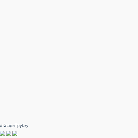
#КладиТрубку