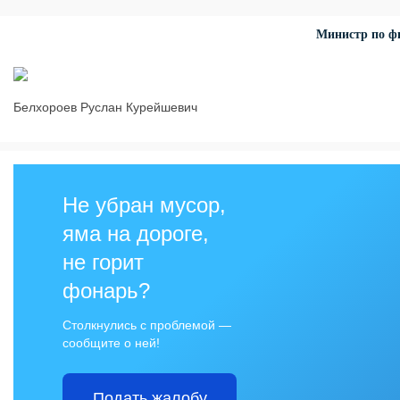
Министр по фи
Белхороев Руслан Курейшевич
Не убран мусор,
яма на дороге,
не горит
фонарь?
Столкнулись с проблемой —
сообщите о ней!
Подать жалобу