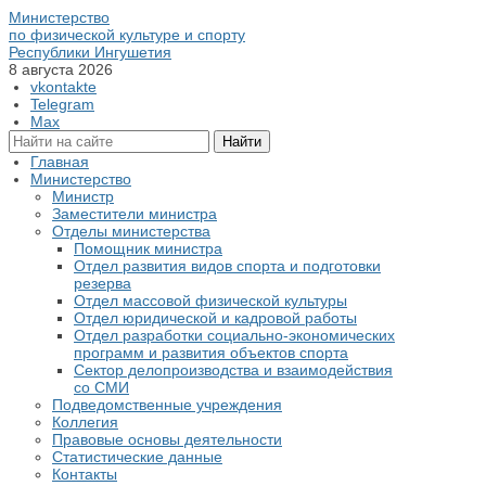
Министерство
по физической культуре и спорту
Республики Ингушетия
8 августа 2026
vkontakte
Telegram
Max
Главная
Министерство
Министр
Заместители министра
Отделы министерства
Помощник министра
Отдел развития видов спорта и подготовки
резерва
Отдел массовой физической культуры
Отдел юридической и кадровой работы
Отдел разработки социально-экономических
программ и развития объектов спорта
Сектор делопроизводства и взаимодействия
со СМИ
Подведомственные учреждения
Коллегия
Правовые основы деятельности
Статистические данные
Контакты