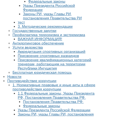
Федеральные законы
Указы Президента Российской
Федерации
Законы РИ, указы Главы РИ,
постановления Правительства РИ
тест
3. Методические рекомендации
Государственные закупки
Профилактика терроризма и экстремизма
​ВАЖНАЯ ИНФОРМАЦИЯ!
Антидопинговое обеспечение
Услуги ведомства
Аккредитация спортивных организаций
Присвоение спортивных разраядов
Присвоение квалификационных категорий
тренерам, работающим на территории
Республики Ингушетия
Бесплатная юридическая помощь
Новости
Противодействие коррупции
1. Нормативные правовые и иные акты в сфере
противодействия коррупции
1.1 Федеральные законы, Указы Президента
РФ, Постановления Правительства РФ.
Постановления Правительства РФ:
Федеральные законы
Указы Президента Российской Федерации
Законы РИ, указы Главы РИ, постановления