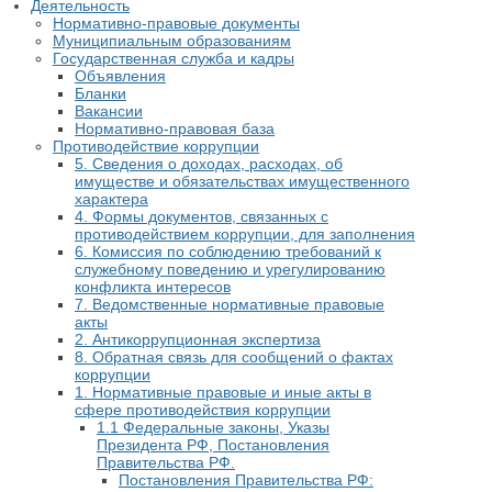
Деятельность
Нормативно-правовые документы
Муниципиальным образованиям
Государственная служба и кадры
Объявления
Бланки
Вакансии
Нормативно-правовая база
Противодействие коррупции
5. Сведения о доходах, расходах, об
имуществе и обязательствах имущественного
характера
4. Формы документов, связанных с
противодействием коррупции, для заполнения
6. Комиссия по соблюдению требований к
служебному поведению и урегулированию
конфликта интересов
7. Ведомственные нормативные правовые
акты
2. Антикоррупционная экспертиза
8. Обратная связь для сообщений о фактах
коррупции
1. Нормативные правовые и иные акты в
сфере противодействия коррупции
1.1 Федеральные законы, Указы
Президента РФ, Постановления
Правительства РФ.
Постановления Правительства РФ: