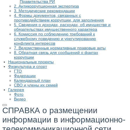
Правительства РИ
2. Антикоррупционная экспертиза
3. Методические рекомендации
4. Формы документов, связанных с
противодействием коррупции, для заполнения
5. Сведения о доходах, расходах, об имуществе и
обязательствах имущественного характера
6. Комиссия по соблюдению требований к
служебному поведению и урегулированию
конфликта интересов
7. Ведомственные нормативные правовые акты
8. Обратная связь для сообщений о фактах
коррупции
Национальные проекты
Физкультура и спорт
ГТО
Федерации
Календарный план
СВО и члены их семей
Галерея
Фото
Видео
СПРАВКА о размещении
информации в информационно-
телекоммуникационной сети