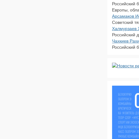
Российский б
Европы, обла
Арсамаков И
Советский т
Халмурзаев 
Российский д
Чахкиев Рах
Российский 