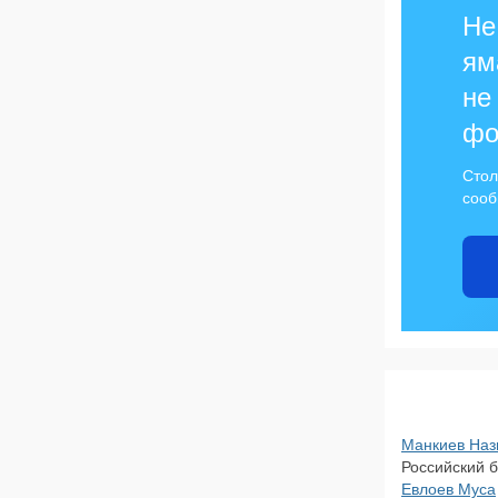
Не
ям
не
фо
Стол
сооб
Манкиев Наз
Российский б
Евлоев Муса