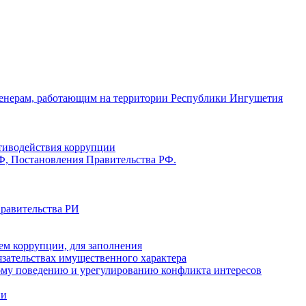
енерам, работающим на территории Республики Ингушетия
отиводействия коррупции
Ф, Постановления Правительства РФ.
Правительства РИ
ем коррупции, для заполнения
бязательствах имущественного характера
ому поведению и урегулированию конфликта интересов
ии