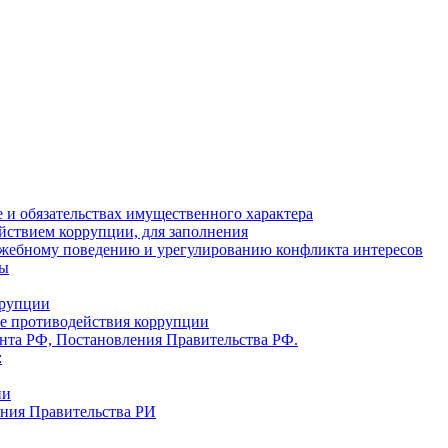
ве и обязательствах имущественного характера
йствием коррупции, для заполнения
ужебному поведению и урегулированию конфликта интересов
ты
ррупции
ре противодействия коррупции
ента РФ, Постановления Правительства РФ.
:
ии
ения Правительства РИ