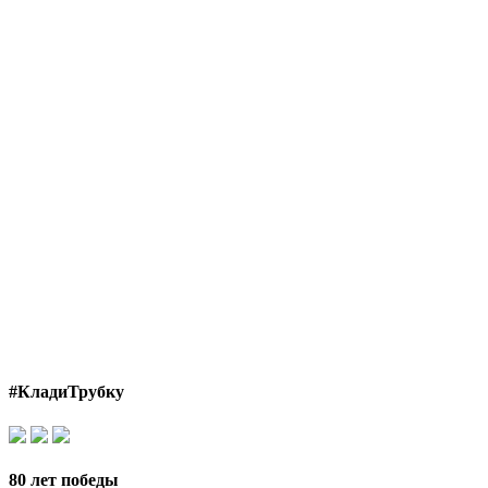
#КладиТрубку
80 лет победы