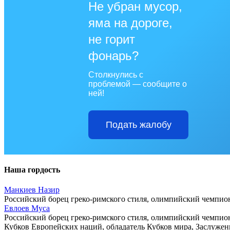
Не убран мусор,
яма на дороге,
не горит
фонарь?
Столкнулись с
проблемой — сообщите о
ней!
Подать жалобу
Наша гордость
Манкиев Назир
Российский борец греко-римского стиля, олимпийский чемпион
Евлоев Муса
Российский борец греко-римского стиля, олимпийский чемпион
Кубков Европейских наций, обладатель Кубков мира, Заслужен