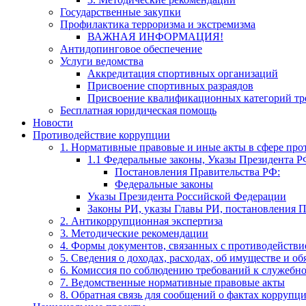
Государственные закупки
Профилактика терроризма и экстремизма
​ВАЖНАЯ ИНФОРМАЦИЯ!
Антидопинговое обеспечение
Услуги ведомства
Аккредитация спортивных организаций
Присвоение спортивных разраядов
Присвоение квалификационных категорий тр
Бесплатная юридическая помощь
Новости
Противодействие коррупции
1. Нормативные правовые и иные акты в сфере пр
1.1 Федеральные законы, Указы Президента Р
Постановления Правительства РФ:
Федеральные законы
Указы Президента Российской Федерации
Законы РИ, указы Главы РИ, постановления 
2. Антикоррупционная экспертиза
3. Методические рекомендации
4. Формы документов, связанных с противодействи
5. Сведения о доходах, расходах, об имуществе и о
6. Комиссия по соблюдению требований к служебн
7. Ведомственные нормативные правовые акты
8. Обратная связь для сообщений о фактах коррупц