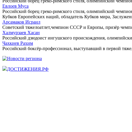
Российский борец греко-римского стиля, олимпийский чемпион
Евлоев Муса
Российский борец греко-римского стиля, олимпийский чемпион
Кубков Европейских наций, обладатель Кубков мира, Заслужен
Арсамаков Исраил
Советский тяжелоатлет,чемпион СССР и Европы, призёр чемпи
Халмурзаев Хасан
Российский дзюдоист ингушского происхождения, олимпийский 
Чахкиев Рахим
Российский боксёр-профессионал, выступавший в первой тяже
ДОСТИЖЕНИЯ.РФ