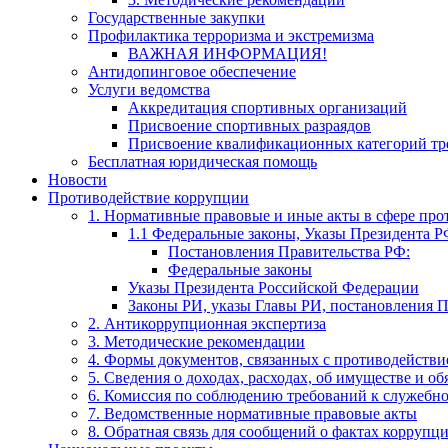
Государственные закупки
Профилактика терроризма и экстремизма
​ВАЖНАЯ ИНФОРМАЦИЯ!
Антидопинговое обеспечение
Услуги ведомства
Аккредитация спортивных организаций
Присвоение спортивных разраядов
Присвоение квалификационных категорий тр
Бесплатная юридическая помощь
Новости
Противодействие коррупции
1. Нормативные правовые и иные акты в сфере пр
1.1 Федеральные законы, Указы Президента Р
Постановления Правительства РФ:
Федеральные законы
Указы Президента Российской Федерации
Законы РИ, указы Главы РИ, постановления 
2. Антикоррупционная экспертиза
3. Методические рекомендации
4. Формы документов, связанных с противодействи
5. Сведения о доходах, расходах, об имуществе и о
6. Комиссия по соблюдению требований к служебн
7. Ведомственные нормативные правовые акты
8. Обратная связь для сообщений о фактах коррупц