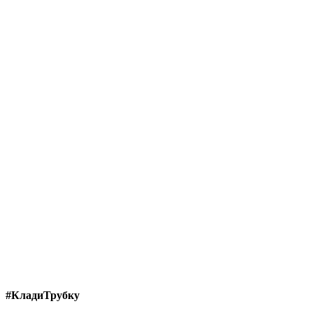
#КладиТрубку