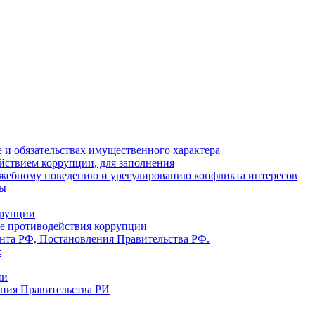
ве и обязательствах имущественного характера
йствием коррупции, для заполнения
ужебному поведению и урегулированию конфликта интересов
ты
ррупции
ре противодействия коррупции
ента РФ, Постановления Правительства РФ.
:
ии
ения Правительства РИ