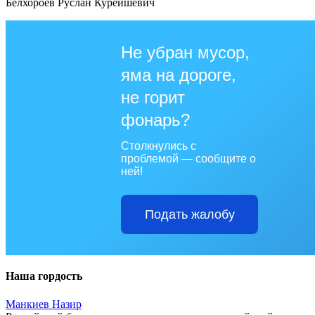
Белхороев Руслан Курейшевич
Не убран мусор,
яма на дороге,
не горит
фонарь?
Столкнулись с
проблемой — сообщите о
ней!
Подать жалобу
Наша гордость
Манкиев Назир