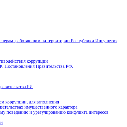
енерам, работающим на территории Республики Ингушетия
отиводействия коррупции
Ф, Постановления Правительства РФ.
Правительства РИ
ем коррупции, для заполнения
бязательствах имущественного характера
ому поведению и урегулированию конфликта интересов
ии